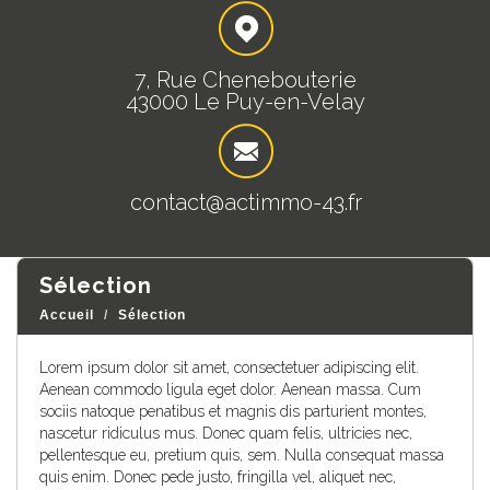
7, Rue Chenebouterie
43000 Le Puy-en-Velay
contact@actimmo-43.fr
sélection
Accueil
Sélection
Lorem ipsum dolor sit amet, consectetuer adipiscing elit.
Aenean commodo ligula eget dolor. Aenean massa. Cum
sociis natoque penatibus et magnis dis parturient montes,
nascetur ridiculus mus. Donec quam felis, ultricies nec,
pellentesque eu, pretium quis, sem. Nulla consequat massa
quis enim. Donec pede justo, fringilla vel, aliquet nec,