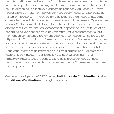
Les informations recueillies sur ce formulaire sont enregistrées dans un fichier
informatisé par La Boite Immo agissant comme Sous-traitant du traitement
pour la gestion de la clientèle/prospects de l'Agence / du Réseau qui reste
Responsable du Traitement de vos Données personnelles. La base légale du
traitement repose sur l'intérêt légitime de l'Agence / du Réseau. Elles sont
conservées jusqu'à demande de suppression et sont destinées à l'Agence / au
Réseau. Conformément à la loi « informatique et libertés », vous disposez des
droits d’accès, de rectification, d’effacement, d’opposition, de limitation et de
portabilité de vos données. Vous pouvez retirer votre consentement à tout
moment en contactant directement l’Agence / Le Réseau. Consultez le site
https://cnil.fr/fr
pour plus d’informations sur vos droits. Si vous estimez, après
avoir contacté l'Agence / le Réseau, que vos droits « Informatique et Libertés
» ne sont pas respectés, vous pouvez adresser une réclamation à la CNIL.
Nous vous informons de l’existence de la liste d'opposition au démarchage
téléphonique « Bloctel », sur laquelle vous pouvez vous inscrire ici :
https://www.bloctel.gouv.fr
. Dans le cadre de la protection des Données
personnelles, nous vous invitons à ne pas inscrire de Données sensibles dans
le champ de saisie libre.
Ce site est protégé par reCAPTCHA, les
Politiques de Confidentialité
et es
Conditions d'utilisation
de Google s'appliquent.